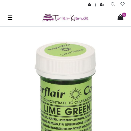
|
0
☰