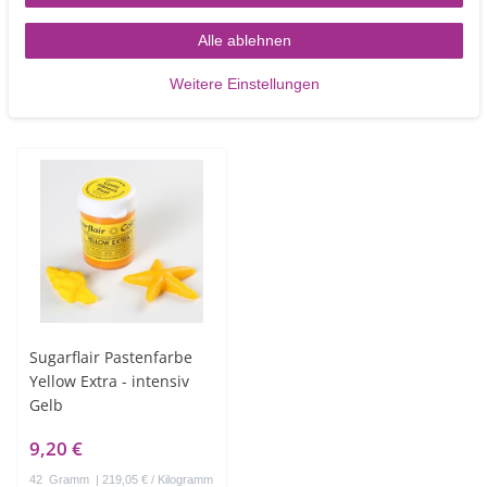
4,20 €
4,20 €
Alle ablehnen
25
Gramm
| 168,00 € / Kilogramm
25
Gramm
| 168,00 € / Kilogramm
Artikel anzeigen
In den Warenkorb
Weitere Einstellungen
Sugarflair Pastenfarbe
Yellow Extra - intensiv
Gelb
9,20 €
42
Gramm
| 219,05 € / Kilogramm