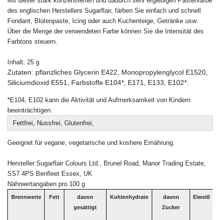
Mit dieser stark konzentrierten und dadurch sehr ergiebigen Pastenfarbe
des englischen Herstellers Sugarflair, färben Sie einfach und schnell
Fondant, Blütenpaste, Icing oder auch Kuchenteige, Getränke usw.
Über die Menge der verwendeten Farbe können Sie die Intensität des
Farbtons steuern.
Inhalt: 25 g
Zutaten: pflanzliches Glycerin E422, Monopropylenglycol E1520,
Siliciumdioxid E551, Farbstoffe E104*, E171, E133, E102*.
*E104, E102 kann die Aktivität und Aufmerksamkeit von Kindern
beeinträchtigen.
Fettfrei, Nussfrei, Glutenfrei,
Geeignet für vegane, vegetarische und koshere Ernährung.
Hersteller:Sugarflair Colours Ltd., Brunel Road, Manor Trading Estate,
SS7 4PS Benfleet Essex, UK
Nährwertangaben pro 100 g
Brennwerte
Fett
davon
Kohlenhydrate
davon
Eiweiß
B
gesättigt
Zucker