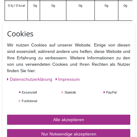
0 kj / 0 kcal
0g
0g
0g
0g
0g
Cookies
Wir nutzen Cookies auf unserer Website. Einige von diesen
Ähnliche Artikel
sind essenziell, während andere uns helfen, diese Website und
Ihre Erfahrung zu verbessern. Weitere Informationen zu den
von uns verwendeten Cookies und Ihren Rechten als Nutzer
finden Sie hier:
Daten­schutz­erklärung
Impressum
Essenziell
Statistik
PayPal
Funktional
Sugarflair Pastenfarbe
Sugarflair Pastenfarbe
Alle akzeptieren
Egg Yellow - Eigelb
Pastel Daffodil -
Pastellgelb
Nur Notwendige akzeptieren