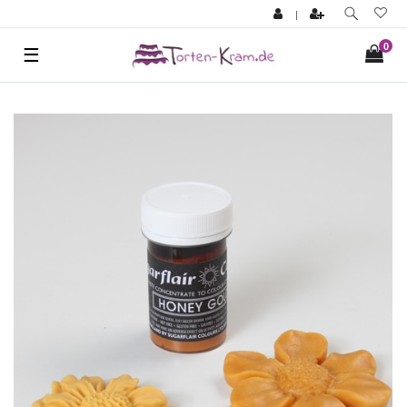
|
0
☰