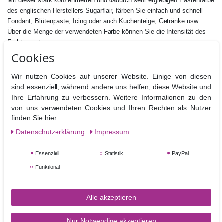
Mit dieser stark konzentrierten und dadurch sehr ergiebigen Pastenfarbe
des englischen Herstellers Sugarflair, färben Sie einfach und schnell
Fondant, Blütenpaste, Icing oder auch Kuchenteige, Getränke usw.
Über die Menge der verwendeten Farbe können Sie die Intensität des
Farbtons steuern.
Cookies
Inhalt: 25 g
Zutaten: E422 Glycerin, E1520 Propylenglycol, E551 Siliciumdioxid ,
Wir nutzen Cookies auf unserer Website. Einige von diesen
Farbstoff: E171,
E102,
E155
sind essenziell, während andere uns helfen, diese Website und
E102 kann die Aktivität und Aufmerksamkeit von Kindern
Ihre Erfahrung zu verbessern. Weitere Informationen zu den
beeinträchtigen
von uns verwendeten Cookies und Ihren Rechten als Nutzer
Fettfrei, Nussfrei, Glutenfrei,
finden Sie hier:
Geeignet für vegane, vegetarische und koshere Ernährung.
Daten­schutz­erklärung
Impressum
Hersteller:Sugarflair Colours Ltd., Brunel Road, Manor Trading Estate,
Essenziell
Statistik
PayPal
SS7 4PS Benfleet Essex, UK
Nährwertangaben pro 100 g
Funktional
Brennwerte
Fett
davon
Kohlenhydrate
davon
Eiweiß
B
gesättigt
Zucker
Alle akzeptieren
0 kj / 0 kcal
0g
0g
0g
0g
0g
Nur Notwendige akzeptieren