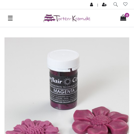
|
0
☰