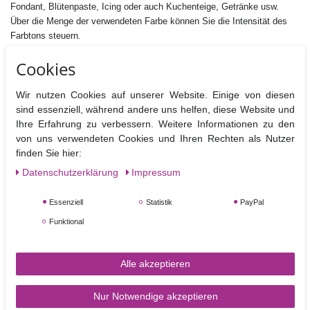
Fondant, Blütenpaste, Icing oder auch Kuchenteige, Getränke usw.
Über die Menge der verwendeten Farbe können Sie die Intensität des
Farbtons steuern.
Cookies
Inhalt: 25 g
Zutaten: E422 Glycerin, E1520 Propylenglycol, E551 Siliciumdioxid ,
Farbstoff: E171,
E122
, E133
Wir nutzen Cookies auf unserer Website. Einige von diesen
E122 kann die Aktivität und Aufmerksamkeit von Kindern
sind essenziell, während andere uns helfen, diese Website und
beeinträchtigen
Ihre Erfahrung zu verbessern. Weitere Informationen zu den
Fettfrei, Nussfrei, Glutenfrei,
von uns verwendeten Cookies und Ihren Rechten als Nutzer
Geeignet für vegane, vegetarische und koshere Ernährung.
finden Sie hier:
Daten­schutz­erklärung
Impressum
Hersteller:Sugarflair Colours Ltd., Brunel Road, Manor Trading Estate,
SS7 4PS Benfleet Essex, UK
Essenziell
Statistik
PayPal
Nährwertangaben pro 100 g
Funktional
Brennwerte
Fett
davon
Kohlenhydrate
davon
Eiweiß
B
gesättigt
Zucker
Alle akzeptieren
0 kj / 0 kcal
0g
0g
0g
0g
0g
Nur Notwendige akzeptieren