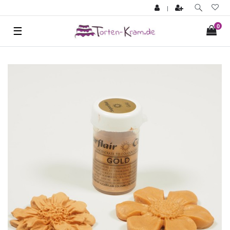
|
0
☰