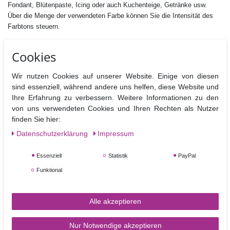
Fondant, Blütenpaste, Icing oder auch Kuchenteige, Getränke usw.
Über die Menge der verwendeten Farbe können Sie die Intensität des
Farbtons steuern.
Inhalt: 25 g
Cookies
Zutaten: E422 Glycerin, E1520 Propylenglycol, E551 Siliciumdioxid ,
E555 Kaliumaluminiumsilikat, Farbstoff:E171, E172,
E102, E122,
E133,
Wir nutzen Cookies auf unserer Website. Einige von diesen
E153, Gummi Arabicum E414
sind essenziell, während andere uns helfen, diese Website und
E102 und E122 können die Aktivität und Aufmerksamkeit von Kindern
Ihre Erfahrung zu verbessern. Weitere Informationen zu den
beeinträchtigen
von uns verwendeten Cookies und Ihren Rechten als Nutzer
Fettfrei, Nussfrei, Glutenfrei,
finden Sie hier:
Geeignet für vegane, vegetarische und koshere Ernährung.
Daten­schutz­erklärung
Impressum
Hersteller:Sugarflair Colours Ltd., Brunel Road, Manor Trading Estate,
SS7 4PS Benfleet Essex, UK
Essenziell
Statistik
PayPal
Nährwertangaben pro 100 g
Funktional
Brennwerte
Fett
davon
Kohlenhydrate
davon
Eiweiß
B
gesättigt
Zucker
Alle akzeptieren
0 kj / 0 kcal
0g
0g
0g
0g
0g
Nur Notwendige akzeptieren