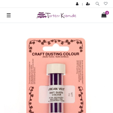
|
0
☰