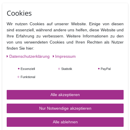
Mit Puderfarben von Sugarflair erwecken Sie Ihre Blüten und Blätter
Cookies
zum Leben. Damit setzten Sie Akzente oder betonen einzelne
Blütenteile um diese hervorzuheben.
Wir nutzen Cookies auf unserer Website. Einige von diesen
Puderfarben können untereinander gemischt werden um immer wieder
sind essenziell, während andere uns helfen, diese Website und
neue Farbtöne zu erschaffen.
Ihre Erfahrung zu verbessern. Weitere Informationen zu den
Diese Puderfarbe muss als Nicht essbar / Nicht giftig deklariert
von uns verwendeten Cookies und Ihren Rechten als Nutzer
werden und sollte deshalb nur für Dekorationselemente, die vor
finden Sie hier:
dem Verzehr von der Torte oder dem Cupcake entfernt werden
Daten­schutz­erklärung
Impressum
können, verwendet werden.
In dieser Farbe ist ein Farbstoff vorhanden (Erythrosine), der zwar
Essenziell
Statistik
PayPal
weiterhin in roten Belegkirschen erlaubt ist, nicht jedoch in
Lebensmittelfarben .
Funktional
Inhalt : 7 ml
Alle akzeptieren
Nur Notwendige akzeptieren
Alle ablehnen