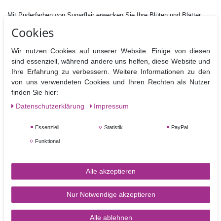
Mit Puderfarben von Sugarflair erwecken Sie Ihre Blüten und Blätter
zum Leben. Damit setzten Sie Akzente oder betonen einzelne
Cookies
Blütenteile um diese hervorzuheben.
Puderfarben können untereinander gemischt werden, um immer wieder
Wir nutzen Cookies auf unserer Website. Einige von diesen
neue Farbtöne zu erschaffen.
sind essenziell, während andere uns helfen, diese Website und
Ihre Erfahrung zu verbessern. Weitere Informationen zu den
Diese Puderfarbe muss als Nicht essbar / Nicht giftig deklariert
von uns verwendeten Cookies und Ihren Rechten als Nutzer
werden und sollte deshalb nur für Dekorationselemente, die vor
finden Sie hier:
dem Verzehr von der Torte oder dem Cupcake entfernt werden
Daten­schutz­erklärung
Impressum
können, verwendet werden.
In dieser Farbe ist ein Farbstoff vorhanden (Erythrosine), der zwar
Essenziell
Statistik
PayPal
weiterhin in roten Belegkirschen erlaubt ist, nicht jedoch in
Lebensmittelfarben.
Funktional
Inhalt : 7 ml
Alle akzeptieren
Nur Notwendige akzeptieren
Alle ablehnen