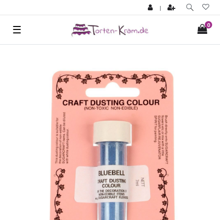
|
0
☰