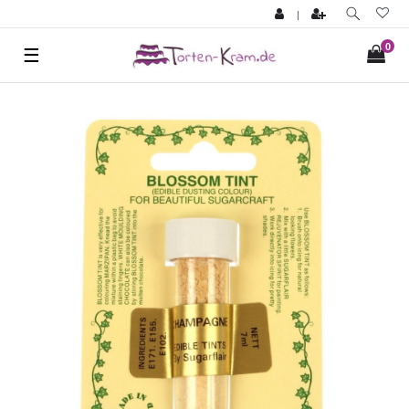
|
0
☰