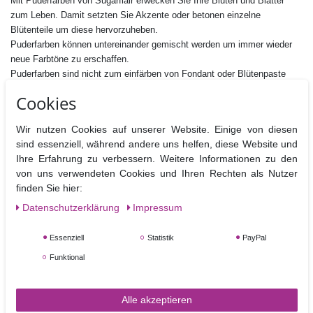
Mit Puderfarben von Sugarflair erwecken Sie Ihre Blüten und Blätter
zum Leben. Damit setzten Sie Akzente oder betonen einzelne
Blütenteile um diese hervorzuheben.
Puderfarben können untereinander gemischt werden um immer wieder
neue Farbtöne zu erschaffen.
Puderfarben sind nicht zum einfärben von Fondant oder Blütenpaste
geeignet, da sich die Farbpigmente nicht optimal auflösen würden.
Cookies
Icing oder andere feuchte Massen können aber gut damit gefärbt
werden.
Wir nutzen Cookies auf unserer Website. Einige von diesen
sind essenziell, während andere uns helfen, diese Website und
Inhalt : 7 ml
Ihre Erfahrung zu verbessern. Weitere Informationen zu den
Zutaten: Farbstoffe: E171, E155,
E102
von uns verwendeten Cookies und Ihren Rechten als Nutzer
E102 kann die Aktivität und Aufmerksamkeit von Kindern
finden Sie hier:
beeinträchtigen.
Fettfrei, Nussfrei, Glutenfrei,
Daten­schutz­erklärung
Impressum
Geeignet für vegane, vegetarische und koshere Ernährung.
Essenziell
Statistik
PayPal
Hersteller:Sugarflair Colours Ltd., Brunel Road, Manor Trading Estate,
Funktional
SS7 4PS Benfleet Essex, UK
Nährwertangaben pro 100 g
Brennwerte
Fett
davon
Kohlenhydrate
davon
Eiweiß
B
Alle akzeptieren
gesättigt
Zucker