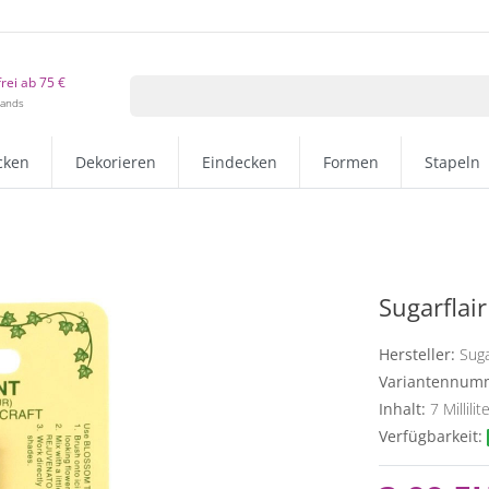
rei ab 75 €
lands
cken
Dekorieren
Eindecken
Formen
Stapeln
Sugarflai
Hersteller:
Suga
Variantennum
Inhalt:
7
Millilit
Verfügbarkeit: