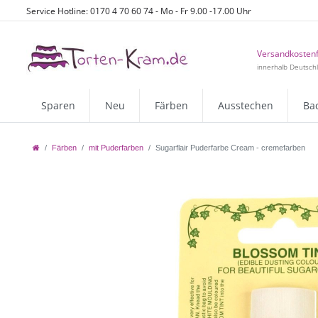
Service Hotline: 0170 4 70 60 74 - Mo - Fr 9.00 -17.00 Uhr
Versandkostenf
innerhalb Deutsch
Sparen
Neu
Färben
Ausstechen
Ba
Färben
mit Puderfarben
Sugarflair Puderfarbe Cream - cremefarben