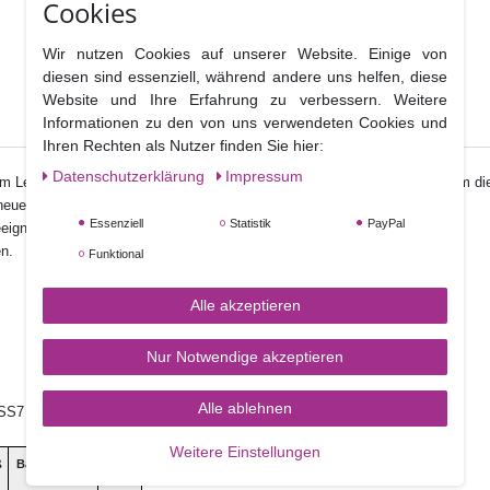
Cookies
Wir nutzen Cookies auf unserer Website. Einige von
diesen sind essenziell, während andere uns helfen, diese
Website und Ihre Erfahrung zu verbessern. Weitere
Informationen zu den von uns verwendeten Cookies und
Ihren Rechten als Nutzer finden Sie hier:
Daten­schutz­erklärung
Impressum
zum Leben. Damit setzten Sie Akzente oder betonen einzelne Blütenteile um d
eue Farbtöne zu erschaffen.
Essenziell
Statistik
PayPal
eignet, da sich die Farbpigmente nicht optimal auflösen würden.
n.
Funktional
Alle akzeptieren
Nur Notwendige akzeptieren
Alle ablehnen
e, SS7 4PS Benfleet Essex, UK
Weitere Einstellungen
ß
Ballaststoffe
Salz