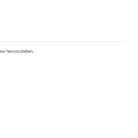
iese hervorzuheben.