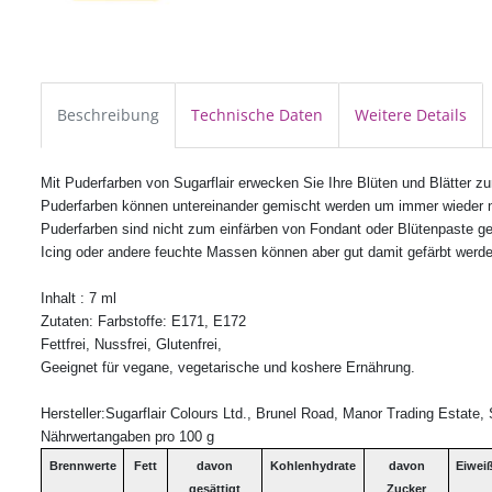
Beschreibung
Technische Daten
Weitere Details
Mit Puderfarben von Sugarflair erwecken Sie Ihre Blüten und Blätter 
Puderfarben können untereinander gemischt werden um immer wieder n
Puderfarben sind nicht zum einfärben von Fondant oder Blütenpaste ge
Icing oder andere feuchte Massen können aber gut damit gefärbt werde
Inhalt : 7 ml
Zutaten: Farbstoffe:
E171, E172
Fettfrei, Nussfrei, Glutenfrei,
Geeignet für vegane, vegetarische und koshere Ernährung.
Hersteller:Sugarflair Colours Ltd., Brunel Road, Manor Trading Estat
Nährwertangaben pro 100 g
Brennwerte
Fett
davon
Kohlenhydrate
davon
Eiwei
gesättigt
Zucker