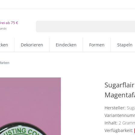
rei ab 75 €
lands
cken
Dekorieren
Eindecken
Formen
Stapeln
farben
Sugarflai
Magentaf
Hersteller:
Suga
Variantennum
Inhalt:
2
Gram
Verfügbarkeit: