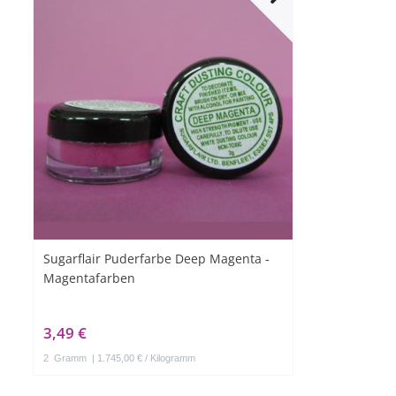
Sugarflair Puderfarbe Deep Magenta -
Magentafarben
3,49 €
2
Gramm
| 1.745,00 € / Kilogramm