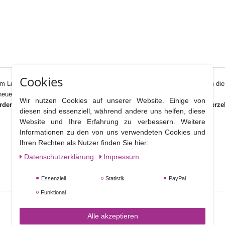
Cookies
zum Leben. Damit setzen Sie Akzente oder betonen einzelne Blütenteile um d
eue Farbtöne zu erschaffen.
Wir nutzen Cookies auf unserer Website. Einige von
 werden und sollte deshalb nur für Dekorationselemente, die vor dem Ver
diesen sind essenziell, während andere uns helfen, diese
Website und Ihre Erfahrung zu verbessern. Weitere
Informationen zu den von uns verwendeten Cookies und
Ihren Rechten als Nutzer finden Sie hier:
Daten­schutz­erklärung
Impressum
Essenziell
Statistik
PayPal
Funktional
Alle akzeptieren