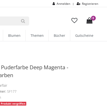
Anmelden
Registrieren
|
0
Blumen
Themen
Bücher
Gutscheine
r Puderfarbe Deep Magenta -
arben
rflair
mer:
SF177
m
Produkt vergriffen