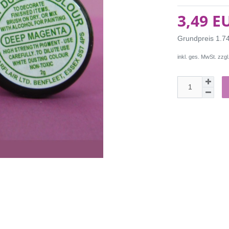
3,49 E
Grundpreis
1.7
inkl. ges. MwSt. zzgl