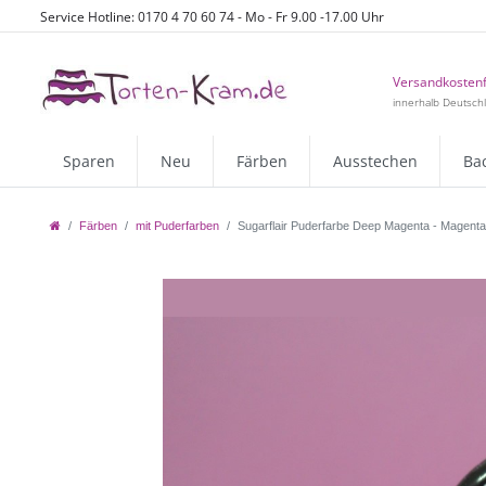
Service Hotline: 0170 4 70 60 74 - Mo - Fr 9.00 -17.00 Uhr
Versandkostenf
innerhalb Deutsch
Sparen
Neu
Färben
Ausstechen
Ba
Färben
mit Puderfarben
Sugarflair Puderfarbe Deep Magenta - Magenta