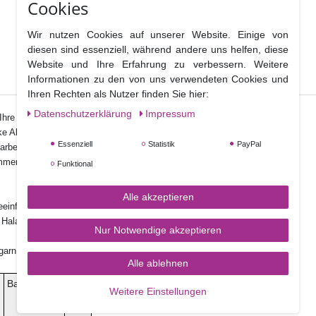
Cookies
Wir nutzen Cookies auf unserer Website. Einige von
diesen sind essenziell, während andere uns helfen, diese
Website und Ihre Erfahrung zu verbessern. Weitere
Informationen zu den von uns verwendeten Cookies und
Ihren Rechten als Nutzer finden Sie hier:
Daten­schutz­erklärung
Impressum
hre tollen Kreationen zu perfektionieren.
ke Akzente in etwas Alkohol aufgelöst werden.
Essenziell
Statistik
PayPal
ben laut Hersteller sehr geeignet.
immer wieder neue Farbtöne kreieren können.
Funktional
Alle akzeptieren
eeinflussen
alal certifiziert
Nur Notwendige akzeptieren
garn
Alle ablehnen
ß
Ballaststoffe
Salz
Weitere Einstellungen