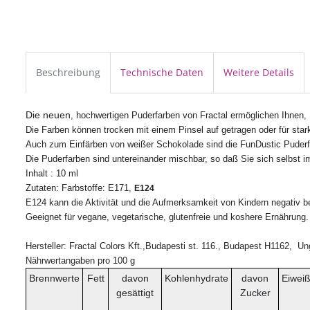
Beschreibung
Technische Daten
Weitere Details
Die neuen
, hochwertigen Puderfarben von Fractal ermöglichen Ihnen, I
Die Farben können trocken mit einem Pinsel auf getragen oder für star
Auch zum Einfärben von weißer Schokolade sind die FunDustic Puderfar
Die Puderfarben sind untereinander mischbar, so daß Sie sich selbst 
Inhalt : 10 ml
Zutaten: Farbstoffe: E171,
E124
E124 kann die Aktivität und die Aufmerksamkeit von Kindern negativ b
Geeignet für vegane, vegetarische, glutenfreie und koshere Ernährung. H
Hersteller:
Fractal Colors Kft.,Budapesti st. 116., Budapest H1162, Un
Nährwertangaben pro 100 g
Brennwerte
Fett
davon
Kohlenhydrate
davon
Eiwei
gesättigt
Zucker