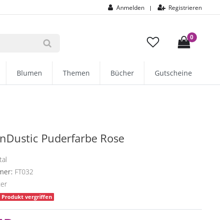
Anmelden
Registrieren
|
0
Blumen
Themen
Bücher
Gutscheine
unDustic Puderfarbe Rose
tal
mer:
FT032
ter
Produkt vergriffen