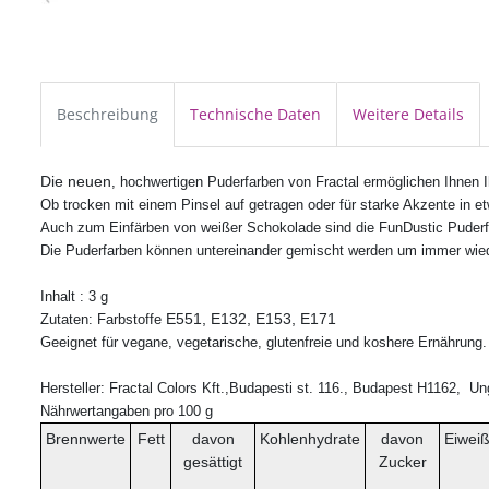
Beschreibung
Technische Daten
Weitere Details
Die neuen
, hochwertigen Puderfarben von Fractal ermöglichen Ihnen Ih
Ob trocken mit einem Pinsel auf getragen oder für starke Akzente in et
Auch zum Einfärben von weißer Schokolade sind die FunDustic Puderf
Die Puderfarben können untereinander gemischt werden um immer wied
Inhalt : 3 g
E551, E132, E153, E171
Zutaten: Farbstoffe
Geeignet für vegane, vegetarische, glutenfreie und koshere Ernährung. H
Hersteller:
Fractal Colors Kft.,Budapesti st. 116., Budapest H1162, Un
Nährwertangaben pro 100 g
Brennwerte
Fett
davon
Kohlenhydrate
davon
Eiwei
gesättigt
Zucker