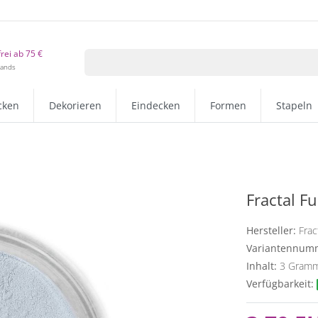
rei ab 75 €
lands
cken
Dekorieren
Eindecken
Formen
Stapeln
Fractal F
Hersteller:
Frac
Variantennum
Inhalt:
3
Gram
Verfügbarkeit: