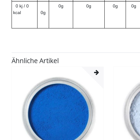
0 kj / 0
0g
0g
0g
0g
kcal
0g
Ähnliche Artikel