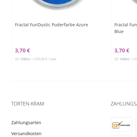
Fractal FunDustic Puderfarbe Azure
Fractal Fu
Blue
3,70 €
3,70 €
10
Milliliter
| 370,00 € / Liter
10
Milliliter
| 37
TORTEN-KRAM
ZAHLUNGS
Zahlungsarten
Versandkosten