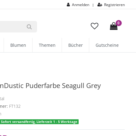
Anmelden
Registrieren
|
0
Blumen
Themen
Bücher
Gutscheine
unDustic Puderfarbe Seagull Grey
tal
mer:
FT132
m
Sofort versandfertig, Lieferzeit 1 - 5 Werktage