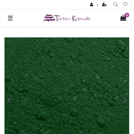
|
0
☰