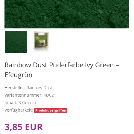
Rainbow Dust Puderfarbe Ivy Green –
Efeugrün
Hersteller:
Rainbow Dust
Variantennummer:
RD021
Inhalt:
3
Gramm
Verfügbarkeit:
Produkt vergriffen
3,85 EUR