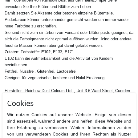
Mit Puderfarben von Rainbow Dust aus der Plain&Simple Serie
erwecken Sie Ihre Blüten und Blätter zum Leben.
Damit setzten Sie Akzente oder betonen einzelne Blütenteile.
Puderfarben können untereinander gemischt werden um immer wieder
neue Farbtöne zu erschaffen.
Sie sind nicht zum einfärben von Fondant oder Blütenpaste geeignet, da
sich die Farbpigmente nicht optimal auflösen würden. Icing oder andere
feuchte Massen können aber gut damit gefärbt werden.
Zutaten: Farbstoffe:
E102,
E133, E171
E102 kann die Aufmerksamkeit und die Aktivität von Kindern
beeinflussen
Fettfrei, Nussfrei, Glutenfrei, Lactosefrei
Geeignet für vegetarische, koshere und Halal Ernährung.
Hersteller : Rainbow Dust Colours Ltd: , Unit 3-6 Ward Street, Cuerden
Green Mill, Lostock Hall, PR5 5HR, UK
Cookies
Nährwertangaben pro 100 g
Brennwerte
Fett
davon
Kohlenhydrate
davon
Eiweiß
B
Wir nutzen Cookies auf unserer Website. Einige von diesen
gesättigt
Zucker
sind essenziell, während andere uns helfen, diese Website und
Ihre Erfahrung zu verbessern. Weitere Informationen zu den
0 kj / 0 kcal
0g
0g
0g
0g
0g
von uns verwendeten Cookies und Ihren Rechten als Nutzer