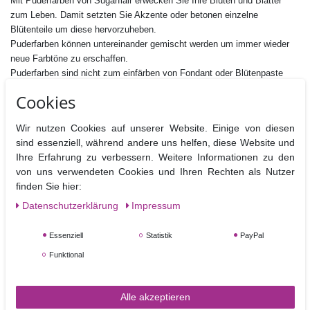
Mit Puderfarben von Sugarflair erwecken Sie Ihre Blüten und Blätter
zum Leben. Damit setzten Sie Akzente oder betonen einzelne
Blütenteile um diese hervorzuheben.
Puderfarben können untereinander gemischt werden um immer wieder
neue Farbtöne zu erschaffen.
Puderfarben sind nicht zum einfärben von Fondant oder Blütenpaste
geeignet, da sich die Farbpigmente nicht optimal auflösen würden.
Cookies
Icing oder andere feuchte Massen können aber gut damit gefärbt
werden.
Wir nutzen Cookies auf unserer Website. Einige von diesen
sind essenziell, während andere uns helfen, diese Website und
Inhalt : 7 ml
Ihre Erfahrung zu verbessern. Weitere Informationen zu den
Zutaten: Farbstoffe: E133,
E122
von uns verwendeten Cookies und Ihren Rechten als Nutzer
E122 kann die Aktivität und Aufmerksamkeit von Kindern
finden Sie hier:
beeinträchtigen.
Fettfrei, Nussfrei, Glutenfrei,
Daten­schutz­erklärung
Impressum
Geeignet für vegane, vegetarische und koshere Ernährung.
Essenziell
Statistik
PayPal
Hersteller:Sugarflair Colours Ltd., Brunel Road, Manor Trading Estate,
Funktional
SS7 4PS Benfleet Essex, UK
Nährwertangaben pro 100 g
Brennwerte
Fett
davon
Kohlenhydrate
davon
Eiweiß
B
Alle akzeptieren
gesättigt
Zucker