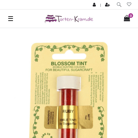
|
0
☰