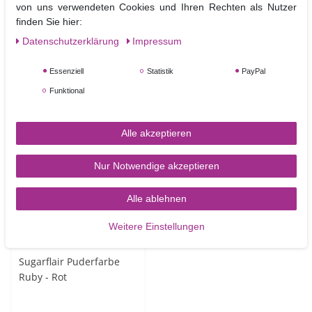
von uns verwendeten Cookies und Ihren Rechten als Nutzer
0 kj / 0 kcal
0g
0g
0g
0g
0g
finden Sie hier:
Daten­schutz­erklärung
Impressum
Essenziell
Statistik
PayPal
Funktional
Angesehene Produkte
Alle akzeptieren
Nur Notwendige akzeptieren
Alle ablehnen
Weitere Einstellungen
Sugarflair Puderfarbe
Ruby - Rot