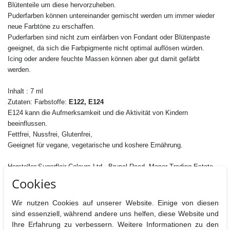
Blütenteile um diese hervorzuheben.
Puderfarben können untereinander gemischt werden um immer wieder
neue Farbtöne zu erschaffen.
Puderfarben sind nicht zum einfärben von Fondant oder Blütenpaste
geeignet, da sich die Farbpigmente nicht optimal auflösen würden.
Icing oder andere feuchte Massen können aber gut damit gefärbt
werden.
Inhalt : 7 ml
Zutaten: Farbstoffe:
E122, E124
E124 kann die Aufmerksamkeit und die Aktivität von Kindern
beeinflussen.
Fettfrei, Nussfrei, Glutenfrei,
Geeignet für vegane, vegetarische und koshere Ernährung.
Hersteller:Sugarflair Colours Ltd., Brunel Road, Manor Trading Estate,
SS7 4PS Benfleet Essex, UK
Cookies
Nährwertangaben pro 100 g
Wir nutzen Cookies auf unserer Website. Einige von diesen
Brennwerte
Fett
davon
Kohlenhydrate
davon
Eiweiß
B
sind essenziell, während andere uns helfen, diese Website und
gesättigt
Zucker
Ihre Erfahrung zu verbessern. Weitere Informationen zu den