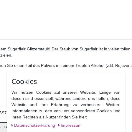
Sugarflair Glitzerstaub! Der Staub von Sugarflair ist in vielen tollen 
zielen.
 Sie einen Teil des Pulvers mit einem Tropfen Alkohol (z.B. Rejuvenat
Cookies
Wir nutzen Cookies auf unserer Website. Einige von
diesen sind essenziell, während andere uns helfen, diese
Website und Ihre Erfahrung zu verbessern. Weitere
Informationen zu den von uns verwendeten Cookies und
e, SS7 4PS Benfleet Essex, UK
Ihren Rechten als Nutzer finden Sie hier:
Daten­schutz­erklärung
Impressum
ß
Ballaststoffe
Salz