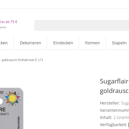
rei ab 75 €
lands
cken
Dekorieren
Eindecken
Formen
Stapeln
- goldrausch Enthält kein E 171
Sugarflai
goldrausc
Hersteller:
Suga
Variantennum
Inhalt:
2
Gram
Verfügbarkeit: