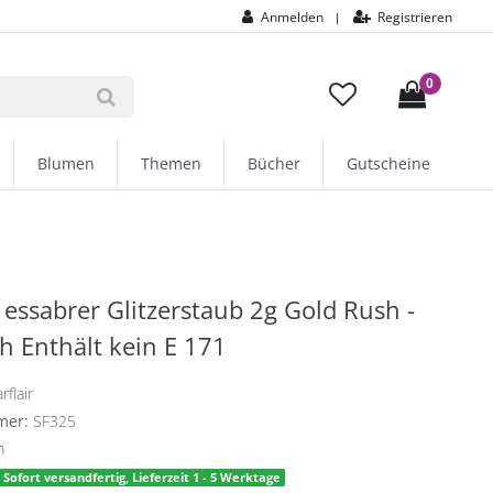
Anmelden
Registrieren
|
0
Blumen
Themen
Bücher
Gutscheine
r essabrer Glitzerstaub 2g Gold Rush -
h Enthält kein E 171
rflair
mer:
SF325
m
Sofort versandfertig, Lieferzeit 1 - 5 Werktage