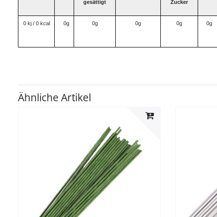
gesättigt
Zucker
0 kj / 0 kcal
0g
0g
0g
0g
0g
Ähnliche Artikel