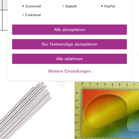
Essenziell
Statistik
PayPal
0g
0g
Funktional
Alle akzeptieren
Nur Notwendige akzeptieren
Alle ablehnen
Weitere Einstellungen