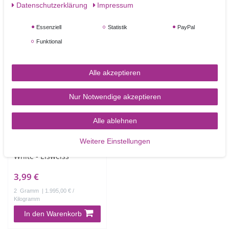
Daten­schutz­erklärung
Impressum
Angesehene Produkte
Essenziell
Statistik
PayPal
Funktional
Alle akzeptieren
Nur Notwendige akzeptieren
Alle ablehnen
Sugarflair
Weitere Einstellungen
Glanzpuderfarbe Ice
White - Eisweiss
3,99 €
2
Gramm
| 1.995,00 € /
Kilogramm
In den Warenkorb