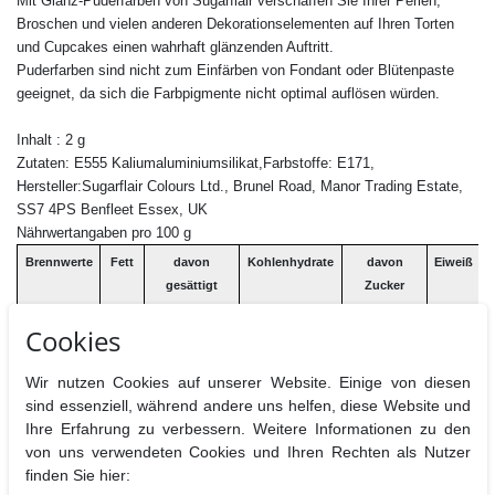
Mit Glanz-Puderfarben von Sugarflair verschaffen Sie Ihrer Perlen,
Broschen und vielen anderen Dekorationselementen auf Ihren Torten
und Cupcakes einen wahrhaft glänzenden Auftritt.
Puderfarben sind nicht zum Einfärben von Fondant oder Blütenpaste
geeignet, da sich die Farbpigmente nicht optimal auflösen würden.
Inhalt : 2 g
Zutaten: E555 Kaliumaluminiumsilikat,
Farbstoffe:
E171,
Hersteller:Sugarflair Colours Ltd., Brunel Road, Manor Trading Estate,
SS7 4PS Benfleet Essex, UK
Nährwertangaben pro 100 g
Brennwerte
Fett
davon
Kohlenhydrate
davon
Eiweiß
B
gesättigt
Zucker
Cookies
0 kj / 0 kcal
0g
0g
0g
0g
0g
Wir nutzen Cookies auf unserer Website. Einige von diesen
Fettfrei, Nussfrei, Glutenfrei,
sind essenziell, während andere uns helfen, diese Website und
Geeignet für vegane, vegetarische und koshere Ernährung.
Ihre Erfahrung zu verbessern. Weitere Informationen zu den
von uns verwendeten Cookies und Ihren Rechten als Nutzer
finden Sie hier: