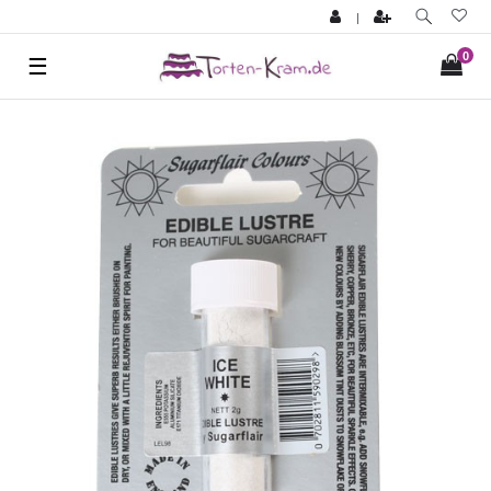
|
0
☰