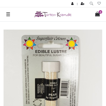
|
0
☰