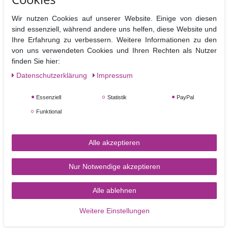
Mit Glanz-Puderfarben von Sugarflair verschaffen Sie Ihrer Perlen,
Broschen und vielen anderen Dekorationselementen auf Ihren Torten
Wir nutzen Cookies auf unserer Website. Einige von diesen
und Cupcakes einen wahrhaft glänzenden Auftritt.
sind essenziell, während andere uns helfen, diese Website und
Puderfarben sind nicht zum Einfärben von Fondant oder Blütenpaste
Ihre Erfahrung zu verbessern. Weitere Informationen zu den
geeignet, da sich die Farbpigmente nicht optimal auflösen würden.
von uns verwendeten Cookies und Ihren Rechten als Nutzer
finden Sie hier:
Inhalt : 2 g
Daten­schutz­erklärung
Impressum
Zutaten: E555 Kaliumaluminiumsilikat,
Farbstoffe:
E171, E102, E155
E102 kann die Aktivität und die Aufmerksamkeit von Kindern
beeinflussen
Essenziell
Statistik
PayPal
Fettfrei, Nussfrei, Glutenfrei,
Funktional
Geeignet für vegane, vegetarische und koshere Ernährung.
Alle akzeptieren
Nur Notwendige akzeptieren
Alle ablehnen
TORTEN-KRAM
Weitere Einstellungen