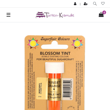
|
0
☰