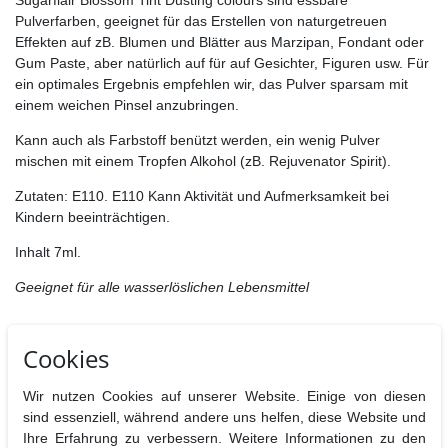
Sugarflair Blossom Tint Dusting colours sind essbare
Pulverfarben, geeignet für das Erstellen von naturgetreuen
Effekten auf zB. Blumen und Blätter aus Marzipan, Fondant oder
Gum Paste, aber natürlich auf für auf Gesichter, Figuren usw. Für
ein optimales Ergebnis empfehlen wir, das Pulver sparsam mit
einem weichen Pinsel anzubringen.
Kann auch als Farbstoff benützt werden, ein wenig Pulver
mischen mit einem Tropfen Alkohol (zB. Rejuvenator Spirit).
Zutaten: E110. E110 Kann Aktivität und Aufmerksamkeit bei
Kindern beeinträchtigen.
Inhalt 7ml.
Geeignet für alle wasserlöslichen Lebensmittel
Hersteller:Sugarflair Colours Ltd., Brunel Road, Manor Trading Estate,
Cookies
SS7 4PS Benfleet Essex, UK
Nährwertangaben pro 100 g
Wir nutzen Cookies auf unserer Website. Einige von diesen
Brennwerte
Fett
davon
Kohlenhydrate
davon
Eiweiß
B
sind essenziell, während andere uns helfen, diese Website und
gesättigt
Zucker
Ihre Erfahrung zu verbessern. Weitere Informationen zu den