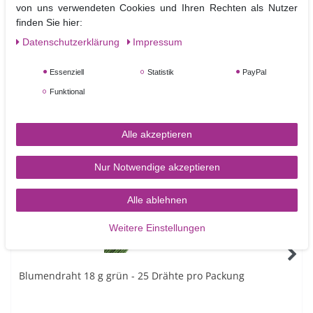
von uns verwendeten Cookies und Ihren Rechten als Nutzer
0 kj / 0 kcal
0g
0g
0g
0g
0g
finden Sie hier:
Daten­schutz­erklärung
Impressum
Essenziell
Statistik
PayPal
Funktional
Ähnliche Artikel
Alle akzeptieren
Nur Notwendige akzeptieren
Alle ablehnen
Weitere Einstellungen
Blumendraht 18 g grün - 25 Drähte pro Packung