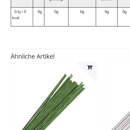
0 kj / 0
0g
0g
0g
0g
0g
kcal
Ähnliche Artikel