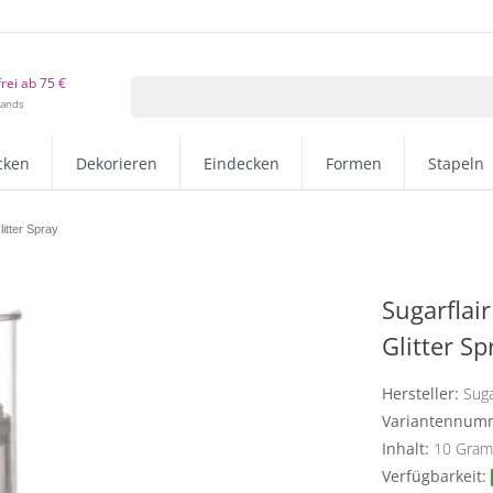
rei ab 75 €
lands
cken
Dekorieren
Eindecken
Formen
Stapeln
itter Spray
Sugarflai
Glitter Sp
Hersteller:
Suga
Variantennum
Inhalt:
10
Gra
Verfügbarkeit: