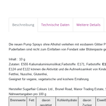
Beschreibung
Technische Daten
Weitere Details
Die neuen Pump Sprays ohne Alhohol verleihen mit essbarem Glitter Pu
Puderfarben sind nicht zum Einfärben von Fondant oder Blütenpaste ge
Inhalt : 10 g
Zutaten: E555 Kaliumaluminiumsilikat,
Farbstoffe: E171, Farbstoffe:
E1
E124 und E122 können die Aktivität und die Aufmerksamkeit von Kinde
Fettfrei, Nussfrei, Glutenfrei,
Geeignet für vegane, vegetarische und koshere Ernährung.
Hersteller:Sugarflair Colours Ltd., Brunel Road, Manor Trading Estat
Nährwertangaben pro 100 g
Brennwerte
Fett
davon
Kohlenhydrate
davon
Eiwei
gesättigt
Zucker