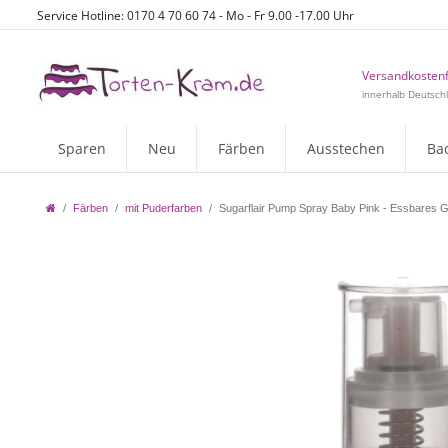
Service Hotline: 0170 4 70 60 74 - Mo - Fr 9.00 -17.00 Uhr
Versandkostenf
innerhalb Deutsch
Sparen
Neu
Färben
Ausstechen
Ba
Färben
mit Puderfarben
Sugarflair Pump Spray Baby Pink - Essbares Gl