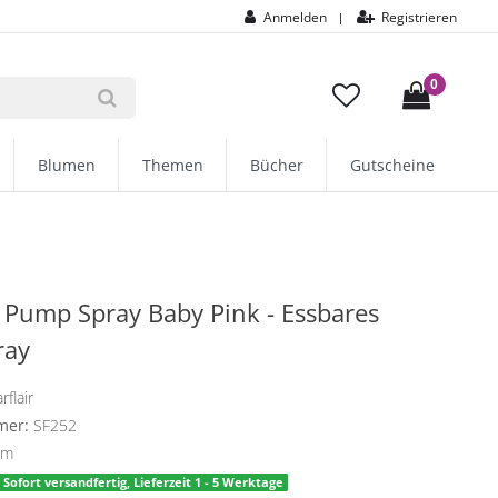
Anmelden
Registrieren
|
0
Blumen
Themen
Bücher
Gutscheine
r Pump Spray Baby Pink - Essbares
ray
rflair
mer:
SF252
mm
Sofort versandfertig, Lieferzeit 1 - 5 Werktage