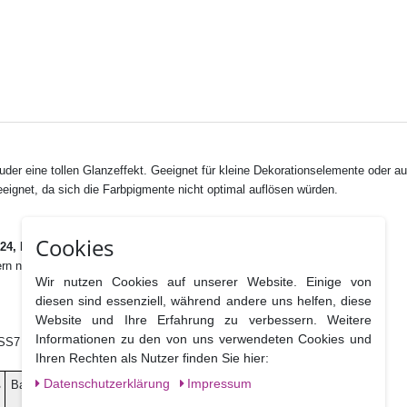
der eine tollen Glanzeffekt. Geeignet für kleine Dekorationselemente oder a
eignet, da sich die Farbpigmente nicht optimal auflösen würden.
Cookies
24, E122
rn negativ beeinflussen.
Wir nutzen Cookies auf unserer Website. Einige von
diesen sind essenziell, während andere uns helfen, diese
Website und Ihre Erfahrung zu verbessern. Weitere
Informationen zu den von uns verwendeten Cookies und
e, SS7 4PS Benfleet Essex, UK
Ihren Rechten als Nutzer finden Sie hier:
Daten­schutz­erklärung
Impressum
ß
Ballaststoffe
Salz