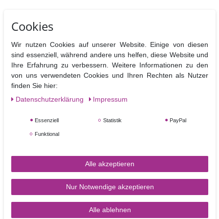
Cookies
Ähnliche Artikel
Wir nutzen Cookies auf unserer Website. Einige von diesen
sind essenziell, während andere uns helfen, diese Website und
Ihre Erfahrung zu verbessern. Weitere Informationen zu den
von uns verwendeten Cookies und Ihren Rechten als Nutzer
finden Sie hier:
Daten­schutz­erklärung
Impressum
Essenziell
Statistik
PayPal
Funktional
Blumendraht 18 g grün -
Blumendraht 26g weiß -
25 Drähte pro Packung
50 Drähte pro Packung
Alle akzeptieren
Nur Notwendige akzeptieren
3,60 €
3,20 €
In den Warenkorb
In den Warenkorb
Alle ablehnen