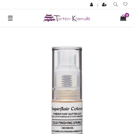
|
0
☰