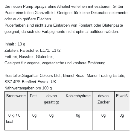
Die neuen Pump Sprays ohne Alhohol verleihen mit essbarem Glitter
Puder eine tollen Glanzeffekt. Geeignet für kleine Dekorationselemente
oder auch größere Flächen.
Puderfarben sind nicht zum Einfärben von Fondant oder Blütenpaste
geeignet, da sich die Farbpigmente nicht optimal auflösen würden.
Inhalt : 10 g
Zutaten:
Farbstoffe: E171,
E172
Fettfrei, Nussfrei, Glutenfrei,
Geeignet für vegane, vegetarische und koshere Ernährung.
Hersteller:Sugarflair Colours Ltd., Brunel Road, Manor Trading Estate,
SS7 4PS Benfleet Essex, UK
Nährwertangaben pro 100 g
Brennwerte
Fett
davon
Kohlenhydrate
davon
Eiweiß
B
gesättigt
Zucker
0 kj / 0
0g
0g
0g
0g
0g
kcal