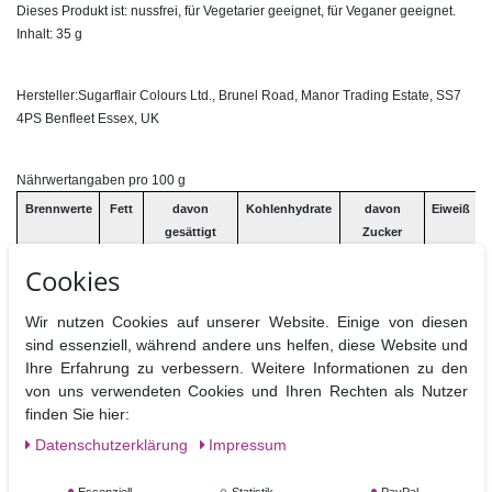
Dieses Produkt ist: nussfrei, für Vegetarier geeignet, für Veganer geeignet.
Inhalt: 35 g
Hersteller:Sugarflair Colours Ltd., Brunel Road, Manor Trading Estate, SS7
4PS Benfleet Essex, UK
Nährwertangaben pro 100 g
Brennwerte
Fett
davon
Kohlenhydrate
davon
Eiweiß
B
gesättigt
Zucker
Cookies
0 kj / 0 kcal
0g
0g
0g
0g
0g
Wir nutzen Cookies auf unserer Website. Einige von diesen
sind essenziell, während andere uns helfen, diese Website und
Ihre Erfahrung zu verbessern. Weitere Informationen zu den
von uns verwendeten Cookies und Ihren Rechten als Nutzer
finden Sie hier:
Ähnliche Artikel
Daten­schutz­erklärung
Impressum
NEUHEIT