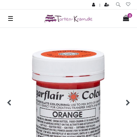
|
0
☰