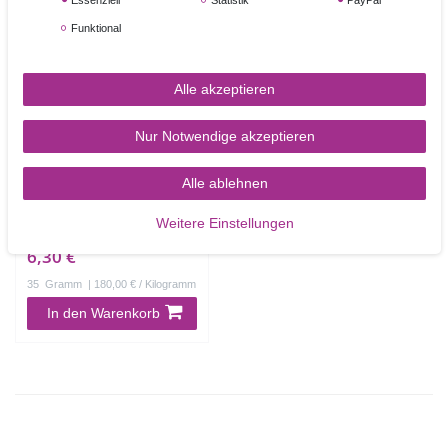
Essenziell
Statistik
PayPal
Funktional
Alle akzeptieren
Nur Notwendige akzeptieren
Sugarflair
Alle ablehnen
Schokoladenfarbe pink
Weitere Einstellungen
6,30 €
35
Gramm
| 180,00 € / Kilogramm
In den Warenkorb