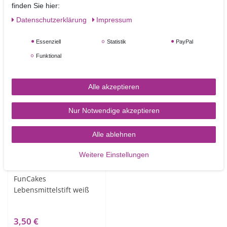
kcal
finden Sie hier:
Daten­schutz­erklärung
Impressum
Essenziell
Statistik
PayPal
Funktional
Ähnliche Artikel
Alle akzeptieren
NEUHEIT
Nur Notwendige akzeptieren
Alle ablehnen
Weitere Einstellungen
FunCakes
Lebensmittelstift weiß
3,50 €