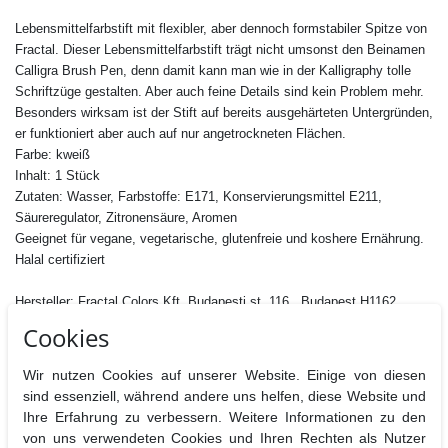
Lebensmittelfarbstift mit flexibler, aber dennoch formstabiler Spitze von
Fractal. Dieser Lebensmittelfarbstift trägt nicht umsonst den Beinamen
Calligra Brush Pen, denn damit kann man wie in der Kalligraphy tolle
Schriftzüge gestalten. Aber auch feine Details sind kein Problem mehr.
Besonders wirksam ist der Stift auf bereits ausgehärteten Untergründen,
er funktioniert aber auch auf nur angetrockneten Flächen.
Farbe: kweiß
Inhalt: 1 Stück
Zutaten: Wasser, Farbstoffe: E171,
Konservierungsmittel E211,
Säureregulator, Zitronensäure, Aromen
Geeignet für vegane, vegetarische, glutenfreie und koshere Ernährung.
Halal certifiziert
Hersteller:
Fractal Colors Kft.,Budapesti st. 116., Budapest H1162,
Ungarn
Cookies
Nährwertangaben pro 100 g
Brennwerte
Fett
davon
Kohlenhydrate
davon
Eiweiß
B
Wir nutzen Cookies auf unserer Website. Einige von diesen
gesättigt
Zucker
sind essenziell, während andere uns helfen, diese Website und
Ihre Erfahrung zu verbessern. Weitere Informationen zu den
0 kj / 0
0g
0g
0g
0g
0g
von uns verwendeten Cookies und Ihren Rechten als Nutzer