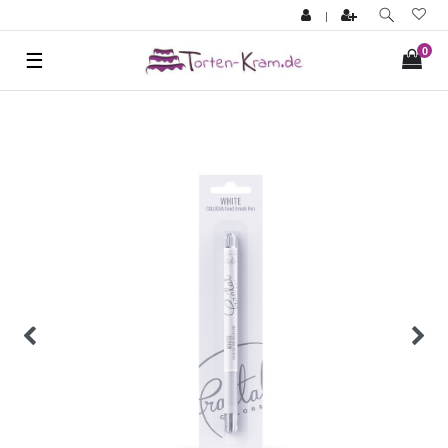
|
0
☰