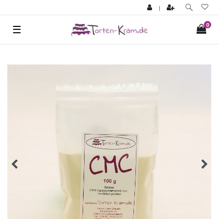
|
0
☰