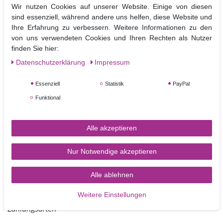
Wir nutzen Cookies auf unserer Website. Einige von diesen
Modellierfondant für Modellierungen oder mit für die Zubereitung von
sind essenziell, während andere uns helfen, diese Website und
Zuckerkleber.
Ihre Erfahrung zu verbessern. Weitere Informationen zu den
MHD: 12/2023
von uns verwendeten Cookies und Ihren Rechten als Nutzer
Inhalt: 100 g
finden Sie hier:
Zutaten: E466
Fettfrei, Nussfrei, Glutenfrei,
Daten­schutz­erklärung
Impressum
Geeignet für vegane, vegetarische und koshere Ernährung.
Essenziell
Statistik
PayPal
Funktional
Alle akzeptieren
Nur Notwendige akzeptieren
Alle ablehnen
TORTEN-KRAM
Weitere Einstellungen
Zahlungsarten