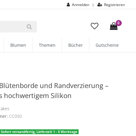
Anmelden
Registrieren
|
0
Blumen
Themen
Bücher
Gutscheine
Blütenborde und Randverzierung –
s hochwertigem Silikon
Cakes
mer:
CC050
Sofort versandfertig, Lieferzeit 1 - 5 Werktage