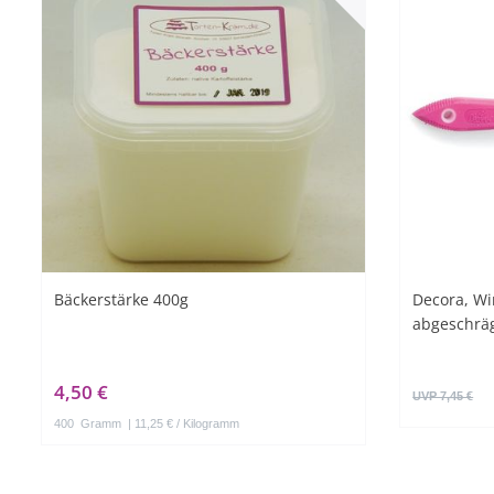
Bäckerstärke 400g
Decora, Wi
abgeschräg
4,50 €
UVP 7,45 €
400
Gramm
| 11,25 € / Kilogramm