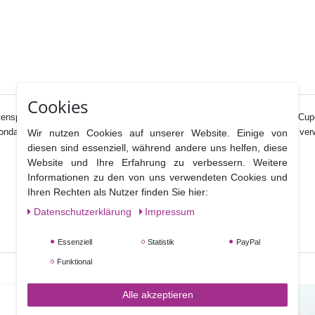
Cookies
tenspitze ist genau das Richtige für elegante und romantische Torten und Cu
ndant ( 500g Fondant mit einem gestrichenen Teelöffel CMC verkneten ) ve
Wir nutzen Cookies auf unserer Website. Einige von
diesen sind essenziell, während andere uns helfen, diese
Website und Ihre Erfahrung zu verbessern. Weitere
Informationen zu den von uns verwendeten Cookies und
Ihren Rechten als Nutzer finden Sie hier:
Daten­schutz­erklärung
Impressum
Essenziell
Statistik
PayPal
Funktional
Alle akzeptieren