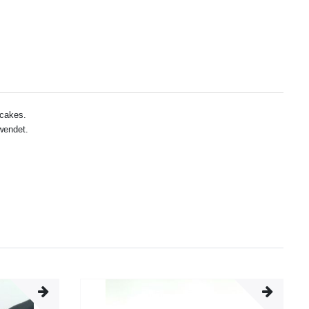
pcakes.
rwendet.