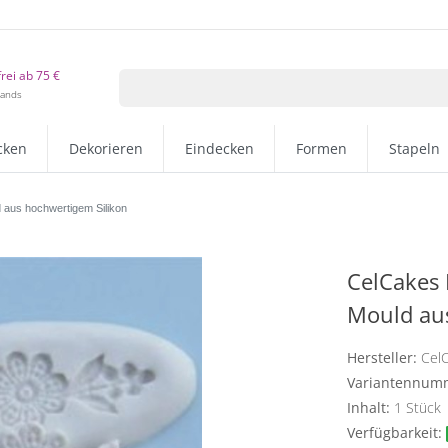
rei ab 75 €
lands
cken
Dekorieren
Eindecken
Formen
Stapeln
 aus hochwertigem Silikon
CelCakes 
Mould au
Hersteller:
Cel
Variantennum
Inhalt:
1
Stück
Verfügbarkeit: