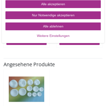
Alle akzeptieren
Rainbow Dust flüssige
Rainbow Dust flüssige
Metallicfarbe Light Gold
Metallicfarbe Light
Nur Notwendige akzeptieren
– Hellgold
Silver- Silber
Alle ablehnen
7,20 €
7,20 €
25
Milliliter
| 288,00 € / Liter
25
Milliliter
| 288,00 € / Liter
Weitere Einstellungen
Artikel anzeigen
Artikel anzeigen
Angesehene Produkte