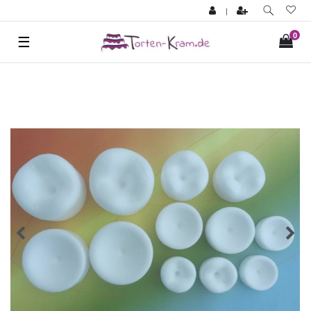
|
0
☰