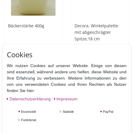
Bäckerstärke 400g
Decora, Winkelpalette
mit abgeschrägter
Spitze,18 cm
4,50 €
6,95 €
Cookies
UVP 7,45 €
400
Gramm
| 11,25 € / Kilogramm
Artikel anzeigen
Wir nutzen Cookies auf unserer Website. Einige von diesen
Artikel anzeigen
sind essenziell, während andere uns helfen, diese Website und
Ihre Erfahrung zu verbessern. Weitere Informationen zu den
von uns verwendeten Cookies und Ihren Rechten als Nutzer
finden Sie hier:
Daten­schutz­erklärung
Impressum
Essenziell
Statistik
PayPal
Funktional