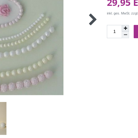
29,95 
inkl. ges. MwSt. zzgl