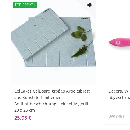
TOP-ARTIKEL
CelCakes CelBoard großes Arbeitsbrett
Decora, Wi
aus Kunststoff mit einer
abgeschräg
Antihaftbeschichtung – einseitig gerillt
20 x 25 cm
25,95 €
UVP 7,45 €