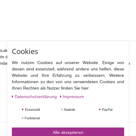
Cookies
upcakes. Auch Randabschlüsse mit Perlen sind sehr beliebt.
ehr das Arbeiten.
Wir nutzen Cookies auf unserer Website. Einige von
ondant mit einem gestrichenen Teelöffel CMC verkneten ) oder Blütenpaste.
diesen sind essenziell, während andere uns helfen, diese
Website und Ihre Erfahrung zu verbessern. Weitere
Informationen zu den von uns verwendeten Cookies und
Ihren Rechten als Nutzer finden Sie hier:
Daten­schutz­erklärung
Impressum
Essenziell
Statistik
PayPal
Funktional
Alle akzeptieren