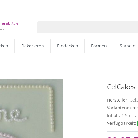
rei ab 75 €
lands
cken
Dekorieren
Eindecken
Formen
Stapeln
CelCakes
Hersteller:
Cel
Variantennum
Inhalt:
1
Stück
Verfügbarkeit: