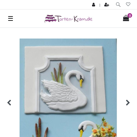
|
0
☰