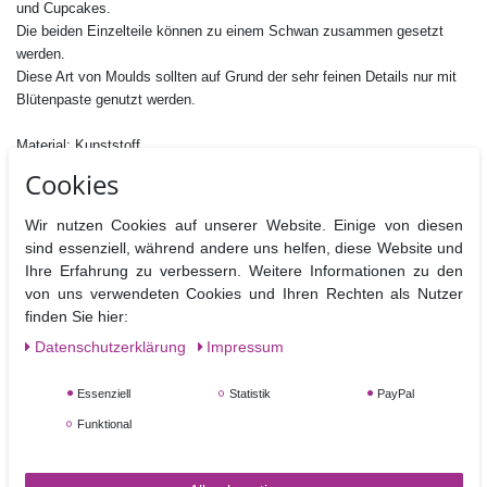
und Cupcakes.
Die beiden Einzelteile können zu einem Schwan zusammen gesetzt
werden.
Diese Art von Moulds sollten auf Grund der sehr feinen Details nur mit
Blütenpaste genutzt werden.
Material: Kunststoff
Größe: Größe der Schwäne 65 x 75 mm
Cookies
Nicht Spülmaschinen geeignet
Wir nutzen Cookies auf unserer Website. Einige von diesen
sind essenziell, während andere uns helfen, diese Website und
Ihre Erfahrung zu verbessern. Weitere Informationen zu den
von uns verwendeten Cookies und Ihren Rechten als Nutzer
Ähnliche Artikel
finden Sie hier:
Daten­schutz­erklärung
Impressum
Essenziell
Statistik
PayPal
Funktional