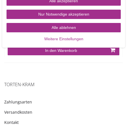
Alle akzeptieren
Nur Notwendige akzeptieren
CelCakes Blütenborde und Randverzierung – Mould aus
hochwertigem Silikon
Alle ablehnen
23,90 €
Weitere Einstellungen
In den Warenkorb
TORTEN-KRAM
Zahlungsarten
Versandkosten
Kontakt