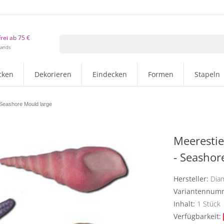
rei ab 75 €
lands
cken
Dekorieren
Eindecken
Formen
Stapeln
 Seashore Mould large
Meerestie
- Seasho
Hersteller:
Dia
Variantennum
Inhalt:
1
Stück
Verfügbarkeit: