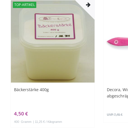
TOP-ARTIKEL
Bäckerstärke 400g
Decora, Wi
abgeschräg
4,50 €
UVP 7,45 €
400
Gramm
| 11,25 € / Kilogramm