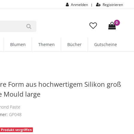
Anmelden
Registrieren
|
0
Blumen
Themen
Bücher
Gutscheine
re Form aus hochwertigem Silikon groß
re Mould large
mond Paste
mer:
GP048
Produkt vergriffen