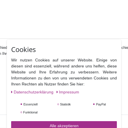
Cookies
schiedene Meerestiere wie einen Seestern, ein Seepferdchen und zwei versch
 Ihre Meeres - oder Strandtorte.
Wir nutzen Cookies auf unserer Website. Einige von
diesen sind essenziell, während andere uns helfen, diese
Website und Ihre Erfahrung zu verbessern. Weitere
Informationen zu den von uns verwendeten Cookies und
Ihren Rechten als Nutzer finden Sie hier:
Daten­schutz­erklärung
Impressum
Essenziell
Statistik
PayPal
Funktional
Alle akzeptieren