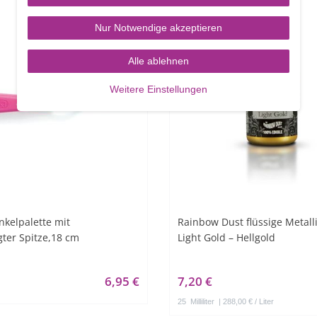
Nur Notwendige akzeptieren
Alle ablehnen
Weitere Einstellungen
nkelpalette mit
Rainbow Dust flüssige Metall
ter Spitze,18 cm
Light Gold – Hellgold
6,95 €
7,20 €
25
Milliliter
| 288,00 € / Liter