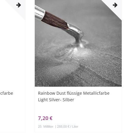
icfarbe
Rainbow Dust flüssige Metallicfarbe
Light Silver- Silber
7,20 €
25
Milliliter
| 288,00 € / Liter