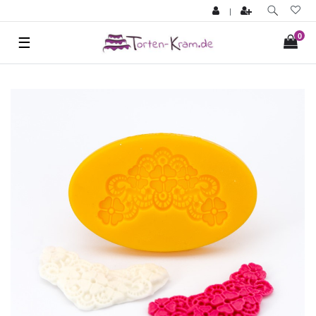
|
0
☰