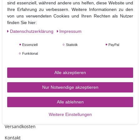
sind essenziell, während andere uns helfen, diese Website und
Ihre Erfahrung zu verbessern. Weitere Informationen zu den
Die Form ist sowohl tiefkühl- als auch backofenfest ( bis 220°C) .
von uns verwendeten Cookies und Ihren Rechten als Nutzer
Material: lebensmittelechtes Silikon
finden Sie hier:
Daten­schutz­erklärung
Impressum
Größe der Form: 8 x 5x 0,8 cm
Essenziell
Statistik
PayPal
Funktional
Alle akzeptieren
Nur Notwendige akzeptieren
TORTEN-KRAM
Alle ablehnen
Weitere Einstellungen
Zahlungsarten
Versandkosten
Kontakt