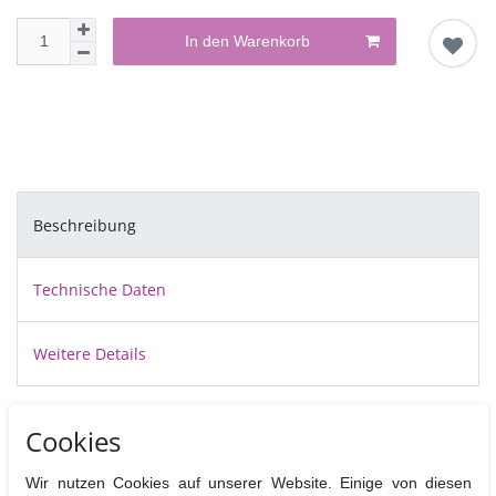
In den Warenkorb
Beschreibung
Technische Daten
Weitere Details
Mit der Dekofee Silikonform für ein wunderschönes
Cookies
Blumenbouquet in Girlandenform, dekorieren Sie schnell und
einfach eine niedliche Dekoration für Ihre Torte oder Ihrer
Wir nutzen Cookies auf unserer Website. Einige von diesen
Cupcakes.