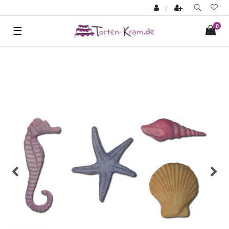
|
0
☰