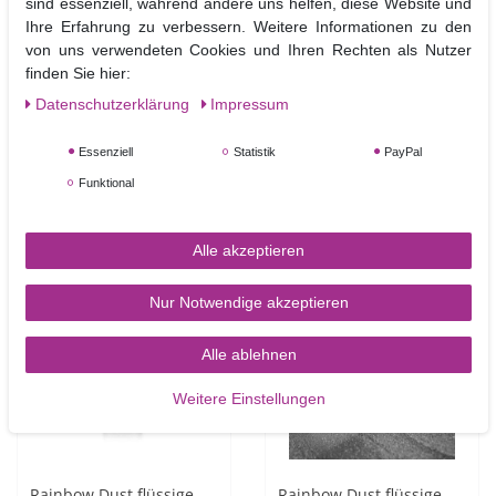
sind essenziell, während andere uns helfen, diese Website und
Ihre Erfahrung zu verbessern. Weitere Informationen zu den
von uns verwendeten Cookies und Ihren Rechten als Nutzer
Bäckerstärke 400g
Decora, Winkelpalette
finden Sie hier:
mit abgeschrägter
Daten­schutz­erklärung
Impressum
Spitze,18 cm
4,50 €
6,95 €
Essenziell
Statistik
PayPal
UVP 7,45 €
Funktional
400
Gramm
| 11,25 € / Kilogramm
Artikel anzeigen
Artikel anzeigen
Alle akzeptieren
Nur Notwendige akzeptieren
Alle ablehnen
Weitere Einstellungen
Rainbow Dust flüssige
Rainbow Dust flüssige