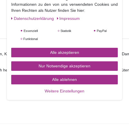
Informationen zu den von uns verwendeten Cookies und
Ihren Rechten als Nutzer finden Sie hier:
Daten­schutz­erklärung
Impressum
Essenziell
Statistik
PayPal
Funktional
Alle akzeptieren
en, Kekse und mehr! Die flexible Wilton Fondant & Gum Paste Mold Dam
Nur Notwendige akzeptieren
ach herausgelöst werden. Für Fondant, Marzipan und Gum Paste (Blüten
Alle ablehnen
Weitere Einstellungen