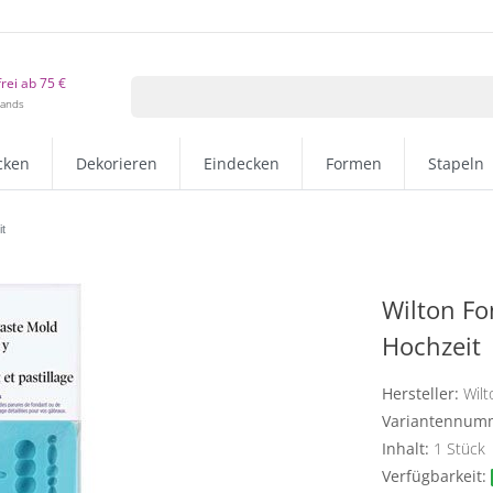
rei ab 75 €
lands
cken
Dekorieren
Eindecken
Formen
Stapeln
t
Wilton F
Hochzeit
Hersteller:
Wilt
Variantennum
Inhalt:
1
Stück
Verfügbarkeit: