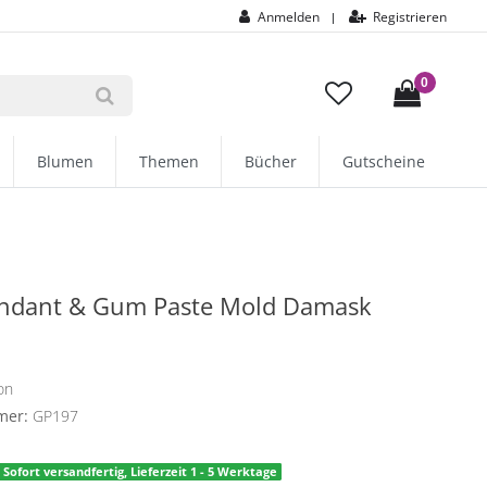
Anmelden
Registrieren
|
0
Blumen
Themen
Bücher
Gutscheine
ondant & Gum Paste Mold Damask
on
mer:
GP197
Sofort versandfertig, Lieferzeit 1 - 5 Werktage