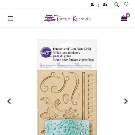
|
0
☰