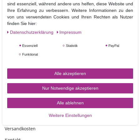
sind essenziell, während andere uns helfen, diese Website und
Fondant, Marzipan und Gum Paste (Blütenpaste) geeignet.
Ihre Erfahrung zu verbessern. Weitere Informationen zu den
Ideal zum Dekorieren von Cupcakes, Torten, Keksen und mehr.
von uns verwendeten Cookies und Ihren Rechten als Nutzer
finden Sie hier:
Abmessung Form: ca. 19,7 x 12,5 cm.
Daten­schutz­erklärung
Impressum
Nicht Spülmaschinen geeignet
Essenziell
Statistik
PayPal
Funktional
Alle akzeptieren
Nur Notwendige akzeptieren
TORTEN-KRAM
Alle ablehnen
Weitere Einstellungen
Zahlungsarten
Versandkosten
Kontakt