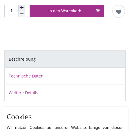
In den Warenkorb
Beschreibung
Technische Daten
Weitere Details
Cookies
Mit der flexiblen Wilton Fondant & Gum Paste Mold Lace zaubern
Sie ganz einfach tolle Dekorationen. Dank der Flexibilität dieser
Wir nutzen Cookies auf unserer Website. Einige von diesen
Form können die Figuren ganz einfach herausgelöst werden. Für