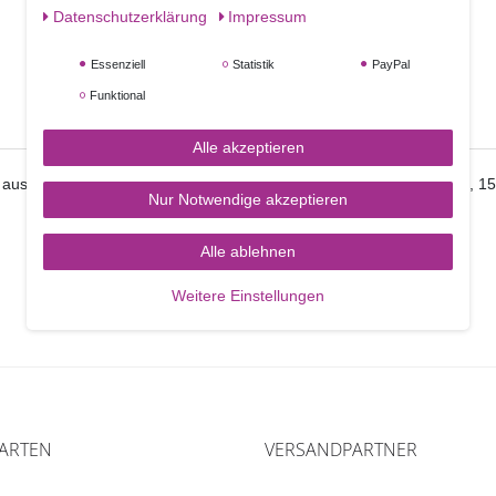
Daten­schutz­erklärung
Impressum
Essenziell
Statistik
PayPal
Funktional
Alle akzeptieren
 aus 100% Kraftpapier gibt es in drei verschiedenen Längen, 10 cm, 
Nur Notwendige akzeptieren
Alle ablehnen
Weitere Einstellungen
ARTEN
VERSANDPARTNER