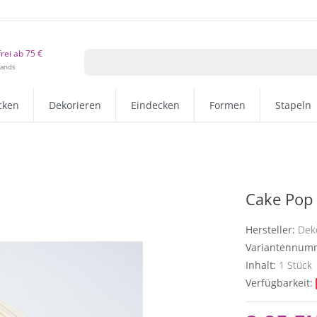
rei ab 75 €
lands
cken
Dekorieren
Eindecken
Formen
Stapeln
Cake Pop 
Hersteller:
Dek
Variantennum
Inhalt:
1
Stück
Verfügbarkeit: