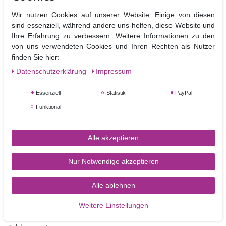
Drehmechanismus.
einfach in der
Handhabung.
Wir nutzen Cookies auf unserer Website. Einige von diesen
Die Füllmenge ist besonders hoch, so dass sich auch längere
sind essenziell, während andere uns helfen, diese Website und
Fondantstränge in einem herstellen lassen ohne abzusetzen.
Ihre Erfahrung zu verbessern. Weitere Informationen zu den
von uns verwendeten Cookies und Ihren Rechten als Nutzer
Material: Kunststoff
finden Sie hier:
Größe ca. 15 x 4 cm
Spülmaschinen geeignet
Daten­schutz­erklärung
Impressum
Lieferumfang 1 Presse inkl. Zubehör (siehe Beschreibung)
Essenziell
Statistik
PayPal
Funktional
Alle akzeptieren
Nur Notwendige akzeptieren
Alle ablehnen
TORTEN-KRAM
Weitere Einstellungen