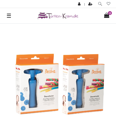
|
0
☰