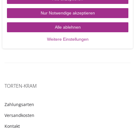
FMM Rose 5 Petal Ausstecher 75 mm
Nur Notwendige akzeptieren
3,40 €
Alle ablehnen
In den Warenkorb
Weitere Einstellungen
TORTEN-KRAM
Zahlungsarten
Versandkosten
Kontakt