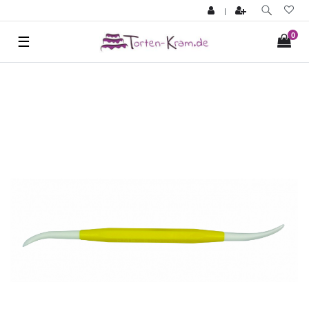
|
0
☰