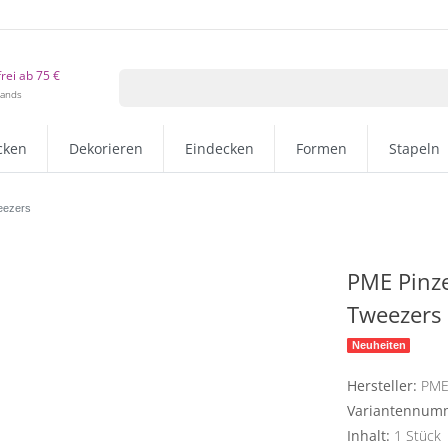
rei ab 75 €
lands
cken
Dekorieren
Eindecken
Formen
Stapeln
eezers
PME Pinze
Tweezers
Neuheiten
Hersteller:
PM
Variantennum
Inhalt:
1
Stück