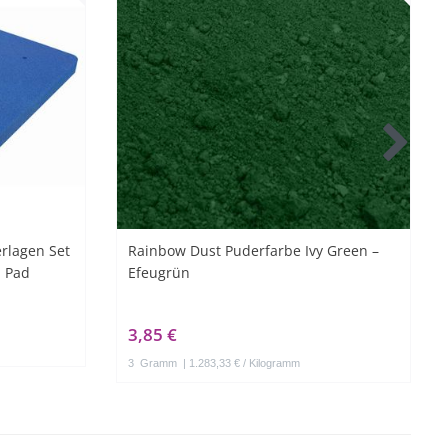
rlagen Set
Rainbow Dust Puderfarbe Ivy Green –
m Pad
Efeugrün
3,85 €
3
Gramm
| 1.283,33 € / Kilogramm