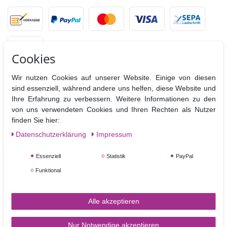
Cookies
Wir nutzen Cookies auf unserer Website. Einige von diesen
sind essenziell, während andere uns helfen, diese Website und
VERSANDPARTNER
Ihre Erfahrung zu verbessern. Weitere Informationen zu den
von uns verwendeten Cookies und Ihren Rechten als Nutzer
finden Sie hier:
Daten­schutz­erklärung
Impressum
Essenziell
Statistik
PayPal
Funktional
SERVICE & KONTAKT
Alle akzeptieren
Rufen Sie uns an unter:
0170 4 70 60 74
Nur Notwendige akzeptieren