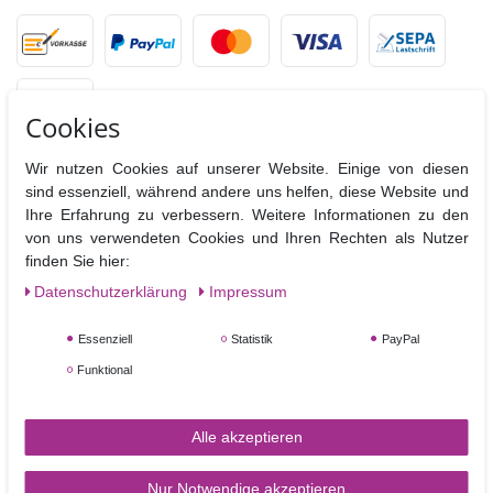
Cookies
Wir nutzen Cookies auf unserer Website. Einige von diesen
sind essenziell, während andere uns helfen, diese Website und
VERSANDPARTNER
Ihre Erfahrung zu verbessern. Weitere Informationen zu den
von uns verwendeten Cookies und Ihren Rechten als Nutzer
finden Sie hier:
Daten­schutz­erklärung
Impressum
Essenziell
Statistik
PayPal
Funktional
SERVICE & KONTAKT
Alle akzeptieren
Rufen Sie uns an unter:
0170 4 70 60 74
Nur Notwendige akzeptieren