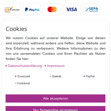
Cookies
Wir nutzen Cookies auf unserer Website. Einige von diesen
sind essenziell, während andere uns helfen, diese Website und
VERSANDPARTNER
Ihre Erfahrung zu verbessern. Weitere Informationen zu den
von uns verwendeten Cookies und Ihren Rechten als Nutzer
finden Sie hier:
Daten­schutz­erklärung
Impressum
Essenziell
Statistik
PayPal
Funktional
SERVICE & KONTAKT
Alle akzeptieren
Rufen Sie uns an unter:
0170 4 70 60 74
Nur Notwendige akzeptieren