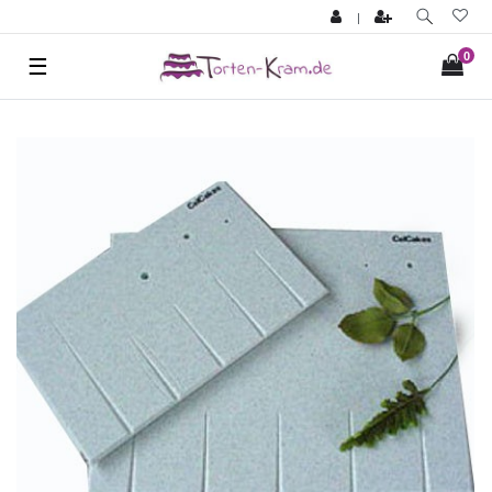
|
0
☰