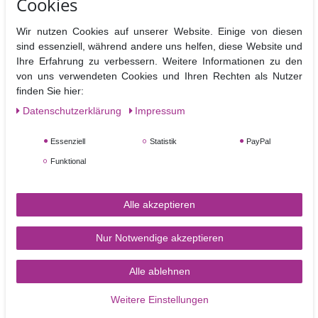
Cookies
Wir nutzen Cookies auf unserer Website. Einige von diesen
sind essenziell, während andere uns helfen, diese Website und
Ihre Erfahrung zu verbessern. Weitere Informationen zu den
FMM Rose 5 Petal Ausstecher 75 mm
von uns verwendeten Cookies und Ihren Rechten als Nutzer
finden Sie hier:
Daten­schutz­erklärung
Impressum
3,40 €
Essenziell
Statistik
PayPal
In den Warenkorb
Funktional
Alle akzeptieren
Angesehene Produkte
Nur Notwendige akzeptieren
TOP-ARTIKEL
Alle ablehnen
Weitere Einstellungen