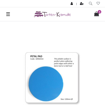
|
0
☰