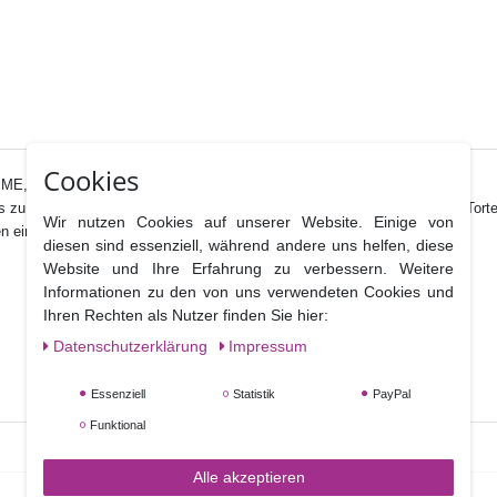
Cookies
ME, ist der Klassiker unter den Drehtellern.
bis zu 20 Grad geneigt werden. So geneigt kann man besser am Rand der Torte
Wir nutzen Cookies auf unserer Website. Einige von
n einen sicheren Halt haben.
diesen sind essenziell, während andere uns helfen, diese
Website und Ihre Erfahrung zu verbessern. Weitere
Informationen zu den von uns verwendeten Cookies und
Ihren Rechten als Nutzer finden Sie hier:
Daten­schutz­erklärung
Impressum
Essenziell
Statistik
PayPal
Funktional
Alle akzeptieren