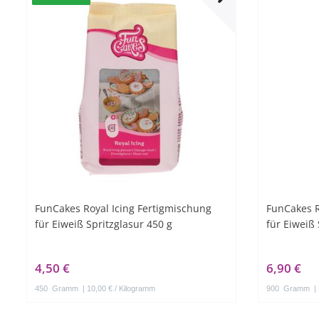
FunCakes Royal Icing Fertigmischung
FunCakes R
für Eiweiß Spritzglasur 450 g
für Eiweiß 
4,50 €
6,90 €
450
Gramm
| 10,00 € / Kilogramm
900
Gramm
|