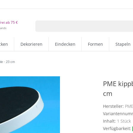
rei ab 75 €
lands
cken
Dekorieren
Eindecken
Formen
Stapeln
ble - 23 cm
PME kippb
cm
Hersteller:
PM
Variantennum
Inhalt:
1
Stück
Verfügbarkeit: