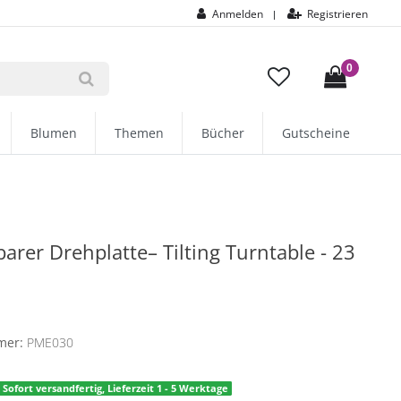
Anmelden
Registrieren
|
0
Blumen
Themen
Bücher
Gutscheine
arer Drehplatte– Tilting Turntable - 23
E
mer:
PME030
Sofort versandfertig, Lieferzeit 1 - 5 Werktage