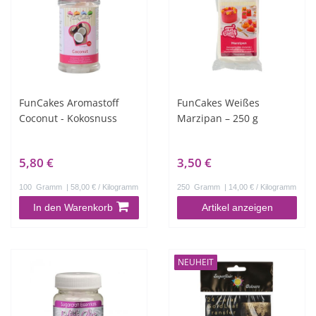
FunCakes Aromastoff
FunCakes Weißes
Coconut - Kokosnuss
Marzipan – 250 g
5,80 €
3,50 €
100
Gramm
| 58,00 € / Kilogramm
250
Gramm
| 14,00 € / Kilogramm
In den Warenkorb
Artikel anzeigen
NEUHEIT