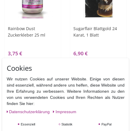
Rainbow Dust
Sugarflair Blattgold 24
Zuckerkleber 25 ml
Karat, 1 Blatt
3,75 €
6,90 €
25
Milliliter
| 150,00 € / Liter
1
Blatt
| 6,90 € / Blatt
Cookies
Artikel anzeigen
In den Warenkorb
Wir nutzen Cookies auf unserer Website. Einige von diesen
sind essenziell, während andere uns helfen, diese Website und
Ihre Erfahrung zu verbessern. Weitere Informationen zu den
von uns verwendeten Cookies und Ihren Rechten als Nutzer
finden Sie hier:
Daten­schutz­erklärung
Impressum
TORTEN-KRAM
Essenziell
Statistik
PayPal