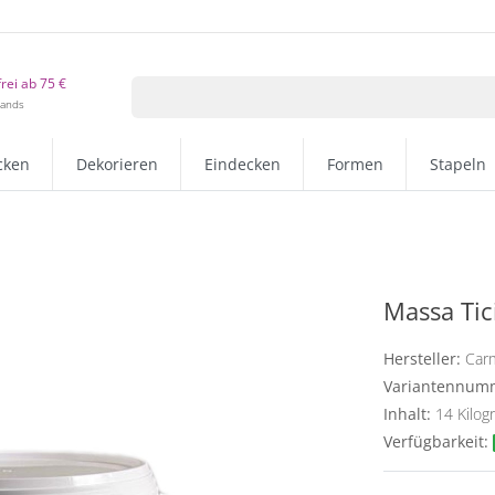
rei ab 75 €
lands
cken
Dekorieren
Eindecken
Formen
Stapeln
Massa Tic
Hersteller:
Car
Variantennum
Inhalt:
14
Kilo
Verfügbarkeit: