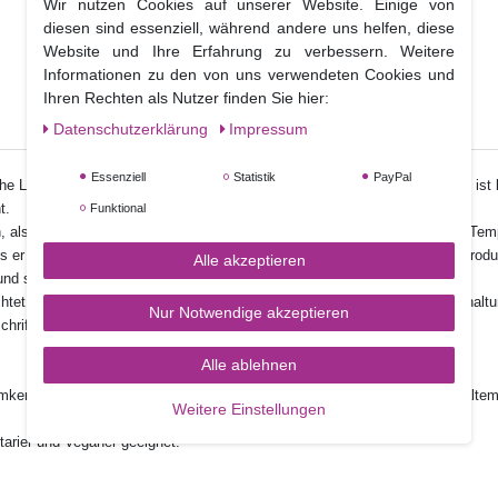
Wir nutzen Cookies auf unserer Website. Einige von
diesen sind essenziell, während andere uns helfen, diese
Website und Ihre Erfahrung zu verbessern. Weitere
Informationen zu den von uns verwendeten Cookies und
Ihren Rechten als Nutzer finden Sie hier:
Daten­schutz­erklärung
Impressum
Essenziell
Statistik
PayPal
Länder mit hoher Luftfeuchtigkeit entwickelte Rezeptur für Rollfondant, ist b
t.
Funktional
n, als auch nach Zugabe von CMC zum Modellieren – auch bei wärmeren Tempe
s er reißt, benötigen Sie deutlich weniger Masse als mit vergleichbaren Produ
Alle akzeptieren
und seinen leichten Zitronengeschmack aus.
htet bei der Auswahl der Inhaltsstoffe und bei der Herstellung auf die Einhal
Nur Notwendige akzeptieren
fschrift by CARMA® since 1963.
Alle ablehnen
mkern), Geliermittel: Traganth, pflanzliches Öl (Sonnenblumen), Feuchthaltemi
Weitere Einstellungen
tarier und Veganer geeignet.