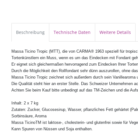
Beschreibung
Technische Daten
Weitere Details
Massa Ticino Tropic (MTT), die von CARMA® 1963 speziell für tropische 
Tortenkünstlern ein Muss, wenn es um das Eindecken mit Fondant geh
Er eignet sich gleichermaßen hervorragend zum Eindecken Ihrer Torte
Durch die Möglichkeit den Rollfondant sehr dünn auszurollen, ohne das
Massa Ticino Tropic zeichnet sich außerdem durch sein Vanillearoma 
Die Qualität steht hier an erster Stelle. Das Schweizer Unternehmen ac
Achten Sie beim Kauf bitte unbedingt auf das TM-Zeichen und die Au
Inhalt: 2 x 7 kg
Zutaten: Zucker, Glucosesirup, Wasser, pflanzliches Fett gehärtet (Pal
Sorbinsäure, Aroma
Massa TicinoTM ist laktose-, cholesterin- und glutenfrei sowie für Vege
Kann Spuren von Nüssen und Soja enthalten.