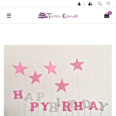
|
0
☰