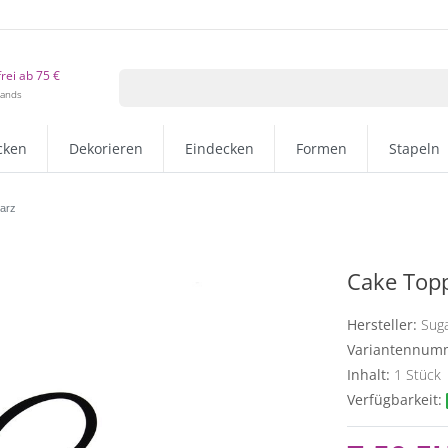
rei ab 75 €
lands
cken
Dekorieren
Eindecken
Formen
Stapeln
warz
Cake Topp
Hersteller:
Sug
Variantennum
Inhalt:
1
Stück
Verfügbarkeit: