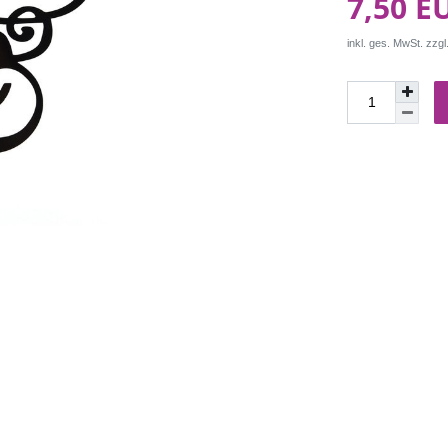
7,50 E
inkl. ges. MwSt. zzgl