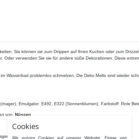
keiten. Sie können sie zum Drippen auf Ihren Kuchen oder zum Drizze
r. Oder verwenden Sie sie für andere süße Dekorationen. Diese extr
im Wasserbad problemlos schmelzen. Die Deko Melts sind wieder schme
 (mager), Emulgator: E492, E322 (Sonnenblumen), Farbstoff: Rote Bete S
en von:
Nüssen
.
Cookies
agern.
Wir nutzen Cookies auf unserer Website. Einige von