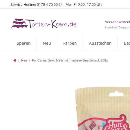
Service Hotline: 0170 4 70 60 74 - Mo - Fr 9.00 -17.00 Uhr
Versandkostenf
innerhalb Deutsch
Sparen
Neu
Färben
Ausstechen
Ba
Neu
FunCakes Deko Melts mit Himbeer-Geschmack 250g