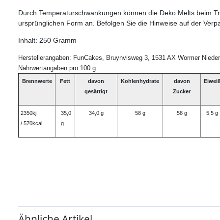
Durch Temperaturschwankungen können die Deko Melts beim Tra
ursprünglichen Form an. Befolgen Sie die Hinweise auf der Ver
Inhalt: 250 Gramm
Herstellerangaben: FunCakes, Bruynvisweg 3, 1531 AX Wormer Nieder
Nährwertangaben pro 100 g
Brennwerte
Fett
davon
Kohlenhydrate
davon
Eiwei
gesättigt
Zucker
2350kj
35,0
34,0 g
58 g
58 g
5,5 g
/ 570kcal
g
Ähnliche Artikel