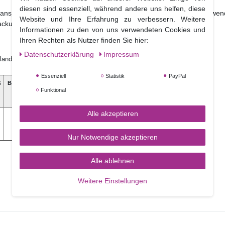
diesen sind essenziell, während andere uns helfen, diese
nsport und der Lagerung schmelzen. Sie können immer noch verwendet
Website und Ihre Erfahrung zu verbessern. Weitere
packung, bei der Verwendung der Deko Melts.
Informationen zu den von uns verwendeten Cookies und
Ihren Rechten als Nutzer finden Sie hier:
Daten­schutz­erklärung
Impressum
lande
Essenziell
Statistik
PayPal
ß
Ballaststoffe
Salz
Funktional
Alle akzeptieren
0,0 g
0,3 g
Nur Notwendige akzeptieren
Alle ablehnen
Weitere Einstellungen