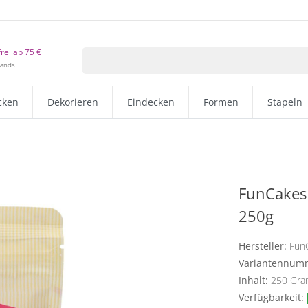
rei ab 75 €
lands
cken
Dekorieren
Eindecken
Formen
Stapeln
FunCakes
250g
Hersteller:
Fun
Variantennum
Inhalt:
250
Gr
Verfügbarkeit: