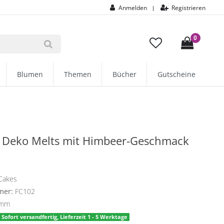
Anmelden
Registrieren
|
0
Blumen
Themen
Bücher
Gutscheine
 Deko Melts mit Himbeer-Geschmack
Cakes
mer:
FC102
amm
Sofort versandfertig, Lieferzeit 1 - 5 Werktage