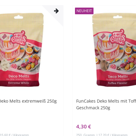
NEUHEIT
Deko Melts extremweiß 250g
FunCakes Deko Melts mit Tof
Geschmack 250g
4,30 €
 15,60 € / Kilogramm
250
Gramm
| 17,20 € / Kilogramm