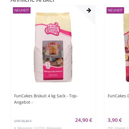
NEUHEIT
NEUHEIT
FunCakes Biskuit 4 kg Sack - Top-
FunCakes 
Angebot -
24,90 €
3,90 €
UVP 26,90 €
4
Kilogramm
| 6,22 € / Kilogramm
250
Gramm
|