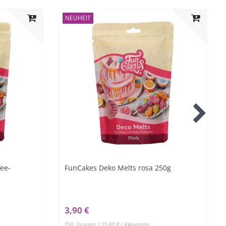
NEUHEIT
fee-
FunCakes Deko Melts rosa 250g
3,90 €
250
Gramm
| 15,60 € / Kilogramm