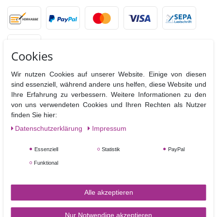
Cookies
Wir nutzen Cookies auf unserer Website. Einige von diesen
sind essenziell, während andere uns helfen, diese Website und
VERSANDPARTNER
Ihre Erfahrung zu verbessern. Weitere Informationen zu den
von uns verwendeten Cookies und Ihren Rechten als Nutzer
finden Sie hier:
Daten­schutz­erklärung
Impressum
Essenziell
Statistik
PayPal
Funktional
SERVICE & KONTAKT
Alle akzeptieren
Rufen Sie uns an unter:
0170 4 70 60 74
Nur Notwendige akzeptieren