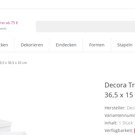
rei ab 75 €
lands
cken
Dekorieren
Eindecken
Formen
Stapeln
6,5 x 36,5 x 15 cm
Decora Tr
36,5 x 15
Hersteller:
Dec
Variantennum
Inhalt:
1
Stück
Verfügbarkeit: