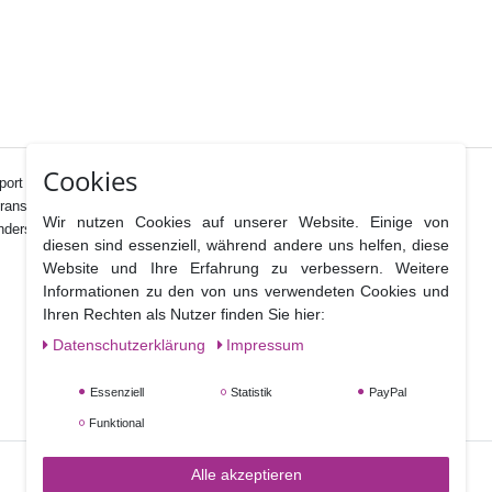
Cookies
port Ihrer Kuchen und Torten.
ransportiert werden können.
Wir nutzen Cookies auf unserer Website. Einige von
nders gut in die Box und wieder heraus nehmen kann.
diesen sind essenziell, während andere uns helfen, diese
Website und Ihre Erfahrung zu verbessern. Weitere
Informationen zu den von uns verwendeten Cookies und
Ihren Rechten als Nutzer finden Sie hier:
Daten­schutz­erklärung
Impressum
Essenziell
Statistik
PayPal
Funktional
Alle akzeptieren