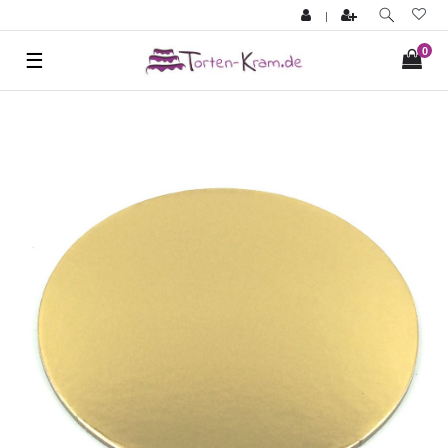
|
0
☰