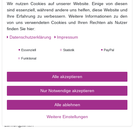
Wir nutzen Cookies auf unserer Website. Einige von diesen
Seite golden glänzend beschichtet sind.
sind essenziell, während andere uns helfen, diese Website und
Man benutzt sie zum Stapeln von Torten, oder als Basis für
Ihre Erfahrung zu verbessern. Weitere Informationen zu den
Tortenaufleger.
von uns verwendeten Cookies und Ihren Rechten als Nutzer
Die Boards können zusätzlich noch mit Fondant bezogen und so in die
finden Sie hier:
Dekoration der Torte mit integriert werden.
Daten­schutz­erklärung
Impressum
Ø
Größe:
ca.15 cm, Stärke ca. 3mm
Essenziell
Statistik
PayPal
Funktional
Alle akzeptieren
Nur Notwendige akzeptieren
Alle ablehnen
TORTEN-KRAM
Weitere Einstellungen
Zahlungsarten